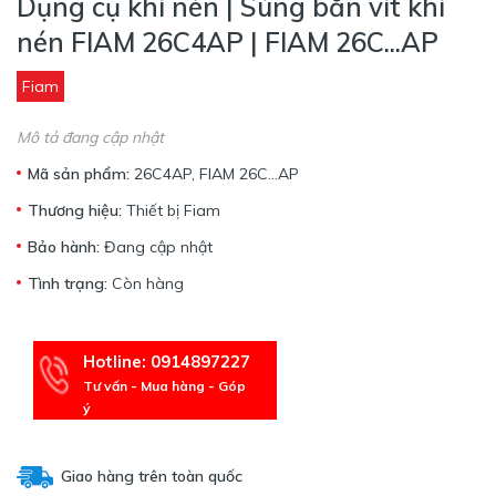
Dụng cụ khí nén | Súng bắn vít khí
nén FIAM 26C4AP | FIAM 26C...AP
Fiam
Mô tả đang cập nhật
Mã sản phẩm:
26C4AP, FIAM 26C...AP
Thương hiệu:
Thiết bị Fiam
Bảo hành:
Đang cập nhật
Tình trạng:
Còn hàng
Hotline: 0914897227
Tư vấn - Mua hàng - Góp
ý
Giao hàng trên toàn quốc