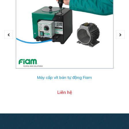
Tua vít khí nén tự động ngắt dạng súng FIAM 26C...AP
Máy cấp vít bán tự động Fiam
bao gồm các model:
Liên hệ