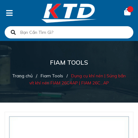
FIAM TOOLS
Trang chủ
/
Fiam Tools
/
Dụng cụ khí nén | Súng bắn
vít khí nén FIAM 26C4AP | FIAM 26C...AP