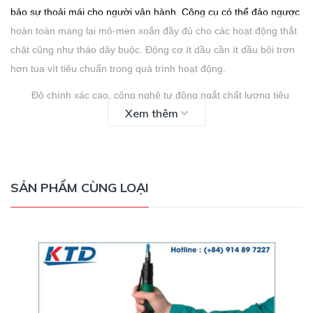
bảo sự thoải mái cho người vận hành.
Công cụ có thể đảo ngược
hoàn toàn mang lại mô-men xoắn đầy đủ cho các hoạt động thắt
chặt cũng như tháo dây buộc.
Động cơ ít dầu cần ít dầu bôi trơn
hơn tua vít tiêu chuẩn trong quá trình hoạt động.
Độ chính xác cao, công nghệ tự động ngắt chất lượng tiêu
chuẩn vàng
Xem thêm
Chìa khóa điều chỉnh ly hợp, móc treo dụng cụ và lò xo ly
hợp bổ sung đi kèm theo tiêu chuẩn
Báng súng lục tiêu chuẩn với kích hoạt Bắt đầu
1/4 "ổ Hex
SẢN PHẨM CÙNG LOẠI
Phạm vi mô-men xoắn 3,54 đến 35,4 lbf.in (0,4 đến 4 Nm)
Lý tưởng cho một loạt các ứng dụng lắp ráp chung bao gồm
các ứng dụng cơ khí, điện, điện tử, dây nịt, thiết bị và đồ nội
thất