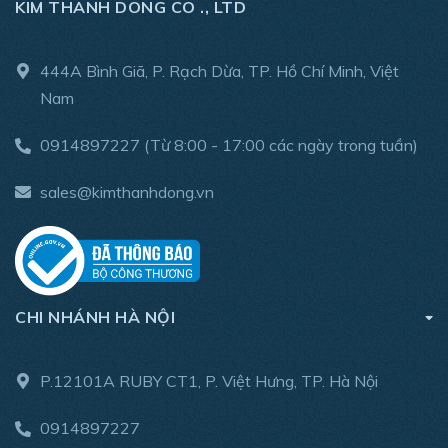
KIM THANH DONG CO ., LTD
Để được hỗ trợ báo giá và tư vấn thêm về các sản phẩm
của Fiam, xin Quý khách hàng vui lòng liên hệ:
444A Bình Giã, P. Rạch Dừa, TP. Hồ Chí Minh, Việt
Hotline: 0914 89 7227
Nam
Email:
sales@kimthanhdong.com
0914897227
(Từ 8:00 - 17:00 các ngày trong tuần)
Website:
www.kimthanhdong.
vn
sales@kimthanhdong.vn
CHI NHÁNH HÀ NỘI
P.12101A RUBY CT1, P. Việt Hưng, TP. Hà Nội
0914897227