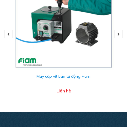
Máy cấp vít bán tự động Fiam
Tua vít khí nén A10RY- A..RY bao gồm các model:
Liên hệ
Kim Thành Đông
hiện là nhà cung cấp các sản phẩm
chính hãng của Fiam như:
tua vít khí nén Fiam