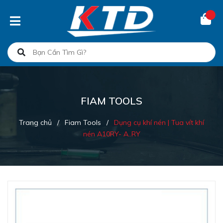
FIAM TOOLS
Trang chủ
/
Fiam Tools
/
Dụng cụ khí nén | Tua vít khí
nén A10RY- A..RY