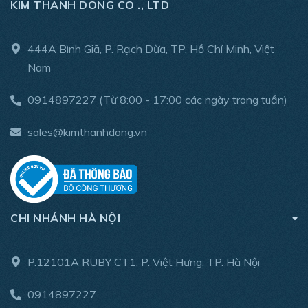
15C
,
26C
,
tua vít điện eTensil
,
máy khoan hơi khí nén
KIM THANH DONG CO ., LTD
Fiam
…
Để được tư vấn, báo giá và hỗ trợ thêm về các sản phẩm
444A Bình Giã, P. Rạch Dừa, TP. Hồ Chí Minh, Việt
khác của Fiam, xin Quý Khách Hàng vui lòng liên hệ:
Nam
Hotline: 0914 89 7227
0914897227
(Từ 8:00 - 17:00 các ngày trong tuần)
Email:
sales@kimthanhdong.com
sales@kimthanhdong.vn
Website:
www.kimthanhdong.vn
CHI NHÁNH HÀ NỘI
P.12101A RUBY CT1, P. Việt Hưng, TP. Hà Nội
0914897227