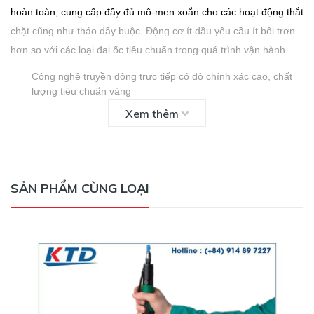
hoàn toàn, cung cấp đầy đủ mô-men xoắn cho các hoạt động thắt
chặt cũng như tháo dây buộc.
Động cơ ít dầu yêu cầu ít bôi trơn
hơn so với các loại đai ốc tiêu chuẩn trong quá trình vận hành.
Công nghệ truyền động trực tiếp có độ chính xác cao, chất
lượng tiêu chuẩn vàng
Bao gồm móc treo dụng cụ theo tiêu chuẩn
Xem thêm
Đầu phẳng
Ổ đĩa Hex 14 mm
Tối đa
mô-men xoắn trên khớp mềm 265,5 lbf.in (30 Nm)
Sử dụng trên một loạt các ứng dụng bao gồm đồ nội thất
SẢN PHẨM CÙNG LOẠI
bằng gỗ, các thành phần nhựa, tấm kim loại, đồ chơi, thiết bị
gia dụng, v.v.