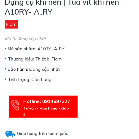
Dụng cụ khí nén | Tua vít khí nén
A10RY- A..RY
Fiam
Mô tả đang cập nhật
Mã sản phẩm:
A10RY- A..RY
Thương hiệu:
Thiết bị Fiam
Bảo hành:
Đang cập nhật
Tình trạng:
Còn hàng
Hotline: 0914897227
Tư vấn - Mua hàng - Góp
ý
Giao hàng trên toàn quốc