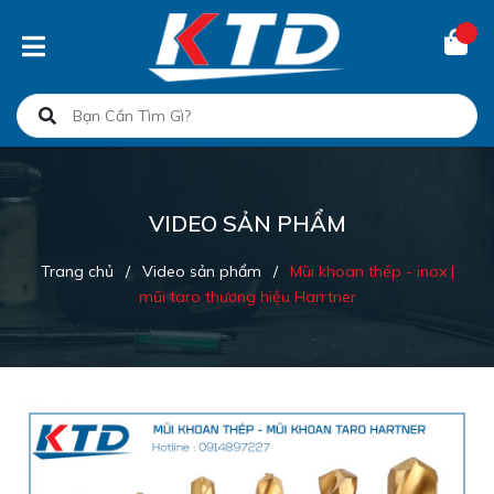
VIDEO SẢN PHẨM
Trang chủ
/
Video sản phẩm
/
Mũi khoan thép - inox |
mũi taro thương hiệu Harrtner