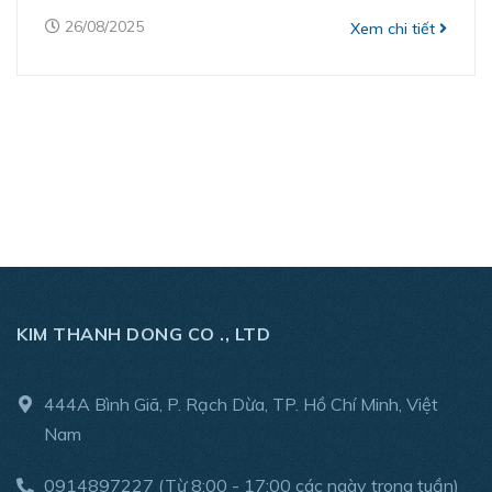
26/08/2025
Xem chi tiết
KIM THANH DONG CO ., LTD
444A Bình Giã, P. Rạch Dừa, TP. Hồ Chí Minh, Việt
Nam
0914897227
(Từ 8:00 - 17:00 các ngày trong tuần)