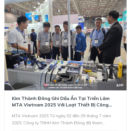
Kim Thành Đông Ghi Dấu Ấn Tại Triển Lãm
MTA Vietnam 2025 Với Loạt Thiết Bị Công
Nghiệp Tiên Tiến
MTA Vietnam 2025 Từ ngày 02 đến 05 tháng 7 năm
2025, Công ty TNHH Kim Thành Đông đã tham...