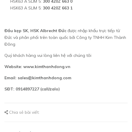
HSK63 A SLIM 5:
300 420Z 663 0
HSK63 A SLIM 5:
300 420Z 663 1
Đầu kẹp SK, HSK Albrecht Đức
được nhập khẩu trực tiếp từ
Đức và phân phối trên toàn quốc bởi Công ty TNHH Kim Thành
Đông
Quý khách hàng vui lòng liên hệ với chúng tôi
Website: www.kimthanhdong.vn
Email: sales@kimthanhdong.com
SĐT: 0914897227 (call/zalo)
Chia sẻ bài viết: