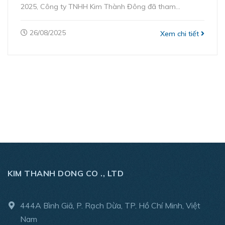
2025, Công ty TNHH Kim Thành Đông đã tham...
26/08/2025
Xem chi tiết
KIM THANH DONG CO ., LTD
444A Bình Giã, P. Rạch Dừa, TP. Hồ Chí Minh, Việt
Nam