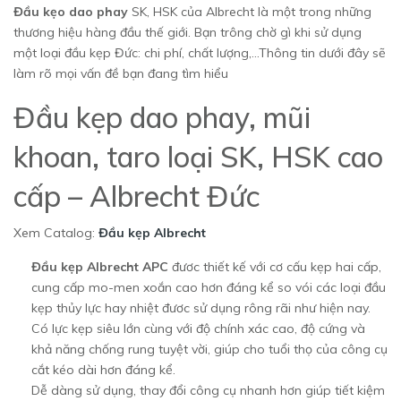
Đầu kẹo dao phay
SK, HSK của Albrecht là một trong những
thương hiệu hàng đầu thế giới. Bạn trông chờ gì khi sử dụng
một loại đầu kẹp Đức: chi phí, chất lượng,…Thông tin dưới đây sẽ
làm rõ mọi vấn đề bạn đang tìm hiểu
Đầu kẹp dao phay, mũi
khoan, taro loại SK, HSK cao
cấp – Albrecht Đức
Xem Catalog:
Đầu kẹp Albrecht
Đầu kẹp Albrecht APC
đươc thiết kế với cơ cấu kẹp hai cấp,
cung cấp mo-men xoắn cao hơn đáng kể so vói các loại đầu
kẹp thủy lực hay nhiệt đươc sử dụng rông rãi như hiện nay.
Có lực kẹp siêu lớn cùng với độ chính xác cao, độ cứng và
khả năng chống rung tuyệt vời, giúp cho tuổi thọ của công cụ
cắt kéo dài hơn đáng kể.
Dễ dàng sử dụng, thay đổi công cụ nhanh hơn giúp tiết kiệm