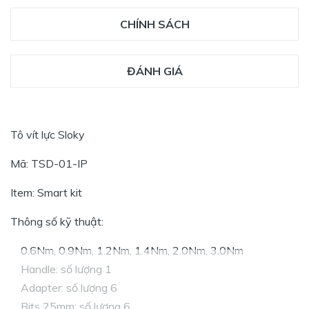
CHÍNH SÁCH
ĐÁNH GIÁ
Tô vít lực Sloky
Mã: TSD-01-IP
Item: Smart kit
Thông số kỹ thuật:
0.6Nm, 0.9Nm, 1.2Nm, 1.4Nm, 2.0Nm, 3.0Nm
Handle: số lượng 1
Adapter: số lượng 6
Bits 25mm: số lượng 6