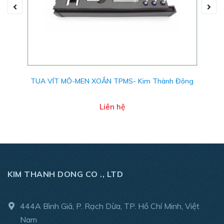
TUA VÍT MÔ-MEN XOẮN TPMS- Kim Thành Đông
Liên hệ
KIM THANH DONG CO ., LTD
444A Bình Giã, P. Rạch Dừa, TP. Hồ Chí Minh, Việt
Nam