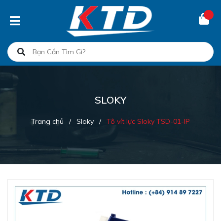
SLOKY
Trang chủ
/
Sloky
/
Tô vít lực Sloky TSD-01-IP