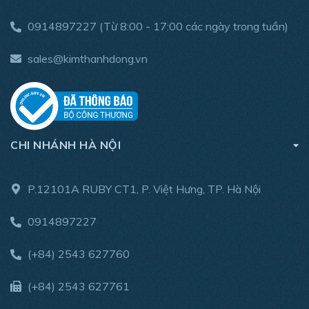
0914897227
(Từ 8:00 - 17:00 các ngày trong tuần)
sales@kimthanhdong.vn
CHI NHÁNH HÀ NỘI
P.12101A RUBY CT1, P. Việt Hưng, TP. Hà Nội
0914897227
(+84) 2543 627760
(+84) 2543 627761