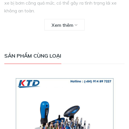
xe bị bơm căng quá mức, có thể gây ra tình trạng lái xe
không an toàn.
Xem thêm
SẢN PHẨM CÙNG LOẠI