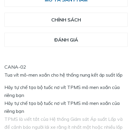
CHÍNH SÁCH
ĐÁNH GIÁ
CANA-02
Tua vít mô-men xoắn cho hệ thống nung kết áp suất lốp
Hãy tự chế tạo bộ tuốc nơ vít TPMS mô men xoắn của
riêng bạn
Hãy tự chế tạo bộ tuốc nơ vít TPMS mô men xoắn của
riêng bạn
TPMS là viết tắt của Hệ thống Giám sát Áp suất Lốp và
để cảnh báo người lái xe rằng ít nhất một hoặc nhiều lốp