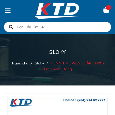
SLOKY
Trang chủ
/
Sloky
/
TUA VÍT MÔ-MEN XOẮN TPMS-
Kim Thành Đông