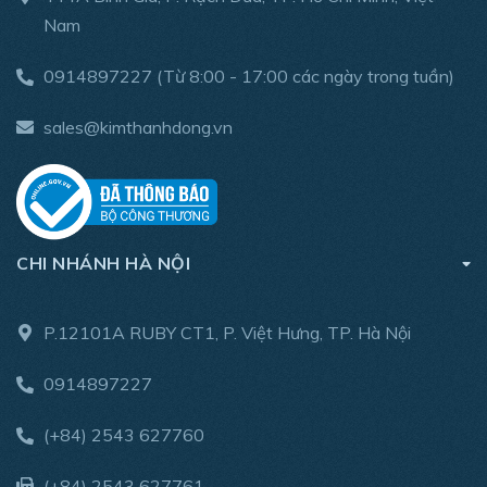
Nam
Đặc trưng
Mô-men xoắn tùy chỉnh từ 0,1 ~ 18Nm
0914897227
(Từ 8:00 - 17:00 các ngày trong tuần)
MOQ thấp từ 300 ~ 1000 bộ theo dự án
Có sẵn mẫu nếu mô-men xoắn và thông số kỹ thuật được
sales@kimthanhdong.vn
thông báo
Website: www.kimthanhdong.vn
Email: sales01@kimthanhdong.com
CHI NHÁNH HÀ NỘI
Điện thoại: 0914897227 (call/zalo)
P.12101A RUBY CT1, P. Việt Hưng, TP. Hà Nội
0914897227
(+84) 2543 627760
(+84) 2543 627761