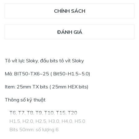
CHÍNH SÁCH
ĐÁNH GIÁ
Tô vít lực Sloky, đầu bits tô vít Sloky
Mã: BIT50-TX6~25 ( Bit50-H1.5~5.0)
Item: 25mm TX bits ( 25mm HEX bits)
Thông số kỹ thuật
T6, T7, T8, T9, T10, T15, T20
H1.5, H2.0, H2.5, H3.0, H4.0, H5.0
Bits 50mm: số lượng 6