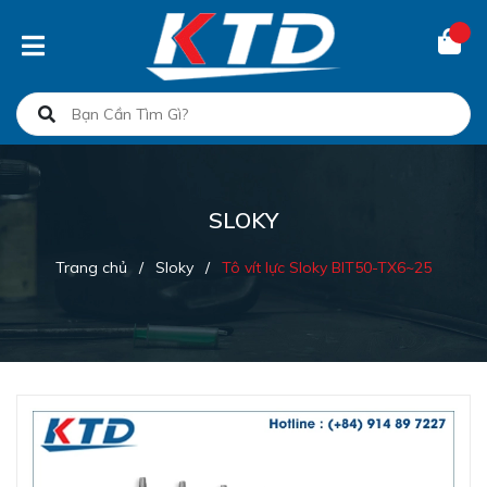
SLOKY
Trang chủ
/
Sloky
/
Tô vít lực Sloky BIT50-TX6~25