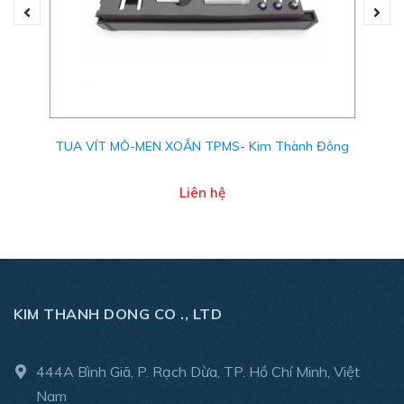
TUA VÍT MÔ-MEN XOẮN TPMS- Kim Thành Đông
Liên hệ
KIM THANH DONG CO ., LTD
444A Bình Giã, P. Rạch Dừa, TP. Hồ Chí Minh, Việt
Nam