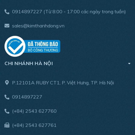
0914897227
(Từ 8:00 - 17:00 các ngày trong tuần)
sales@kimthanhdong.vn
CHI NHÁNH HÀ NỘI
P.12101A RUBY CT1, P. Việt Hưng, TP. Hà Nội
0914897227
(+84) 2543 627760
(+84) 2543 627761