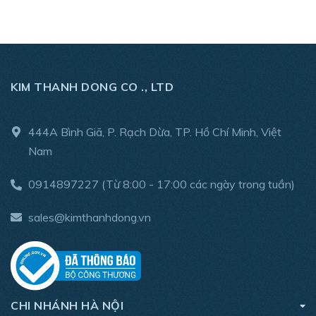
KIM THANH DONG CO ., LTD
444A Bình Giã, P. Rạch Dừa, TP. Hồ Chí Minh, Việt
Nam
0914897227
(Từ 8:00 - 17:00 các ngày trong tuần)
sales@kimthanhdong.vn
CHI NHÁNH HÀ NỘI