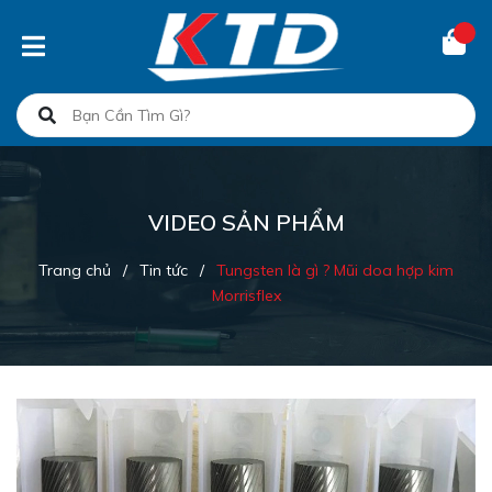
VIDEO SẢN PHẨM
Trang chủ
/
Tin tức
/
Tungsten là gì ? Mũi doa hợp kim
Morrisflex