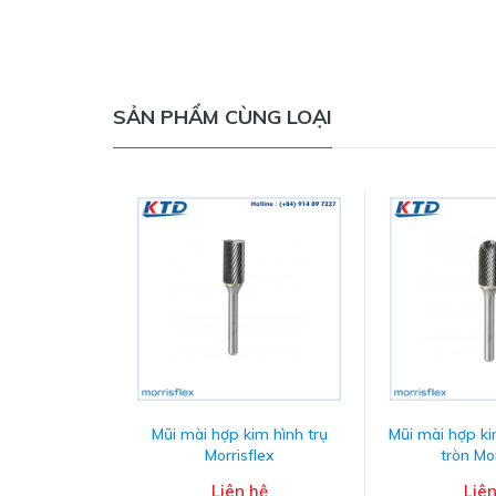
-
kiểm
tra
SẢN PHẨM CÙNG LOẠI
m
Mũi mài hợp kim hình trụ
Mũi mài hợp ki
Morrisflex
tròn Mor
Liên hệ
Liên