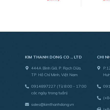
KIM THANH DONG CO ., LTD
CHI N
444A Bình Giã, P. Rạch Dừa,
P.1
TP. Hồ Chí Minh, Việt Nam
Hưn
0914897227
(Từ 8:00 - 17:00
09
các ngày trong tuần)
(+8
sales@kimthanhdong.vn
(+8