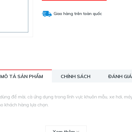
Giao hàng trên toàn quốc
MÔ TẢ SẢN PHẨM
CHÍNH SÁCH
ĐÁNH GIÁ
dùng để mài, cà ứng dụng trong lĩnh vực khuôn mẫu, xe hơi, má
ho khách hàng lựa chọn.
Xem thêm