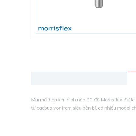
cầm tay
Dụng
cụ
điện
không
dây
Thiết
bị
nâng
hạ
Thiết
bị
Mũi mài hợp kim hình nón 90 độ Morrisflex được 
nhà
xưởng
từ cacbua vonfram siêu bền bỉ, có nhiều model c
Máy mài để bàn
Đo
lường