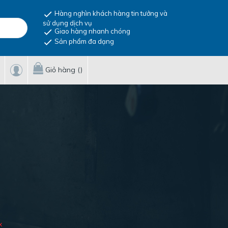
Hàng nghìn khách hàng tin tưởng và
sử dụng dịch vụ
Giao hàng nhanh chóng
Sản phẩm đa dạng
Giỏ hàng (
)
oàn
Dao An Toàn
x
 SECUPRO
MARTOR – Giải
SECUPRO
Bảo vệ người lao động