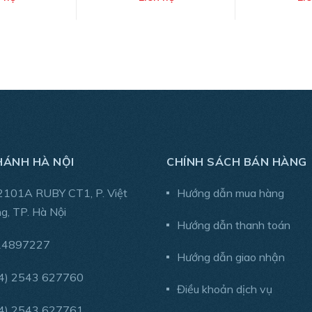
HÁNH HÀ NỘI
CHÍNH SÁCH BÁN HÀNG
2101A RUBY CT1, P. Việt
Hướng dẫn mua hàng
g, TP. Hà Nội
Hướng dẫn thanh toán
14897227
Hướng dẫn giao nhận
4) 2543 627760
Điều khoản dịch vụ
4) 2543 627761