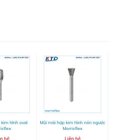
 kim hình oval
Mũi mài hợp kim hình nón ngược
Mũi mài hợp k
isflex
Morrisflex
Mor
ên hệ
Liên hệ
L