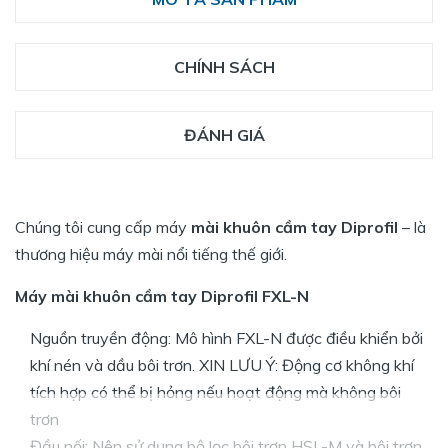
CHÍNH SÁCH
ĐÁNH GIÁ
Chúng tôi cung cấp máy
mài khuôn cầm tay Diprofil
– là
thương hiệu máy mài nổi tiếng thế giới.
Máy mài khuôn cầm tay Diprofil FXL-N
Nguồn truyền động: Mô hình FXL-N được điều khiển bởi
khí nén và dầu bôi trơn. XIN LƯU Ý: Động cơ không khí
tích hợp có thể bị hỏng nếu hoạt động mà không bôi
trơn
Đầu nối: Nên sử dụng bộ lọc bôi trơn HSL-M và bôi trơn