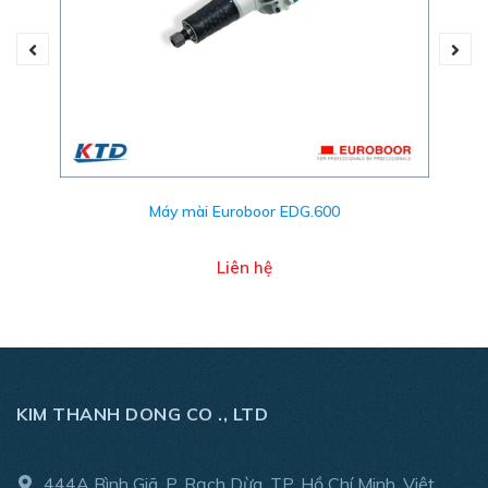
1-15 g
Trọng lượng máy: Xấp xỉ 900 g.
Mức độ ồn: Không vượt quá 75 dB (A) tại 7.000 vòng /
phút
Model: FXL-N
Máy mài Euroboor EDG.600
Nhập khẩu mới 100%
Nước: Thụy Điển
Liên hệ
Liên hệ với chúng tôi:
Email: sales01@kimthanhdong.com
Điện thoại:
0914897227
Catalogue:
Máy mài cầm tay Diprofil
KIM THANH DONG CO ., LTD
444A Bình Giã, P. Rạch Dừa, TP. Hồ Chí Minh, Việt