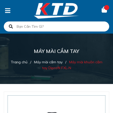
MÁY MÀI CẦM TAY
Trang chủ
/
Máy mài cầm tay
/
Máy mài khuôn cầm
tay Diprofil FXL-N