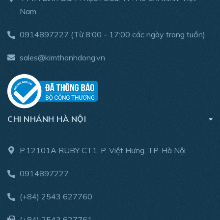
Nam
0914897227
(Từ 8:00 - 17:00 các ngày trong tuần)
sales@kimthanhdong.vn
CHI NHÁNH HÀ NỘI
P.12101A RUBY CT1, P. Việt Hưng, TP. Hà Nội
0914897227
(+84) 2543 627760
(+84) 2543 627761