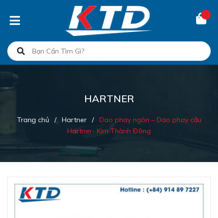
HARTNER
Trang chủ
/
Hartner
/
Dao phay ngón – Dao phay cầu
Hartner- Kim Thành Đông