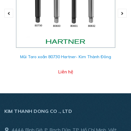
Quý khách hàng vui lòng liên hệ với chúng tôi để được tư
vấn kỹ thuật và báo giá nhanh chóng:
Liên hệ: 091 489 7227 (Call/Zalo)
Email: sales01@kimthanhdong.com
Mũi Taro xoắn 80730 Hartner- Kim Thành Đông
Liên hệ
KIM THANH DONG CO ., LTD
444A Bình Giã, P. Rạch Dừa, TP. Hồ Chí Minh, Việt