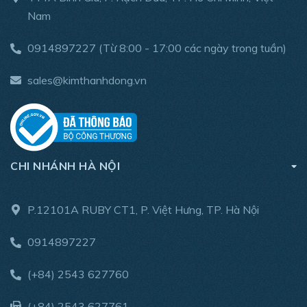
Nam
0914897227
(Từ 8:00 - 17:00 các ngày trong tuần)
sales@kimthanhdong.vn
CHI NHÁNH HÀ NỘI
P.12101A RUBY CT1, P. Việt Hưng, TP. Hà Nội
0914897227
(+84) 2543 627760
(+84) 2543 627761