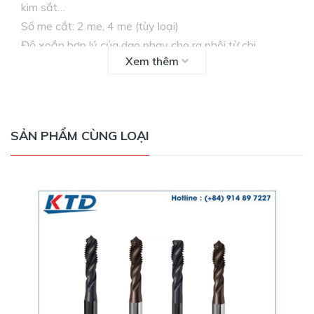
kim sắt…
Số me cắt: 2 me, 4 me (tùy loại)
Độ xoắn hợp lý của dao phay cho ra phôi từ chi
Xem thêm
tiết đứt đoạn, thoát phôi dễ dàng và tạo bề mặt gia
công rất mịn.
SẢN PHẨM CÙNG LOẠI
Thông số kỹ thuật của dao phay cầu 84917, 84918
Hartner: